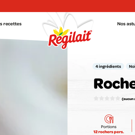
s recettes
Nos ast
4 ingrédients
Noi
Roche
Votr
(aucun 
Portions
12 rochers pers.