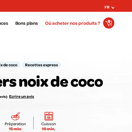
FR
uces
Bons plans
Où acheter nos produits ?
x de coco
Recettes express
rs noix de coco
e avis compte pour nous !
Notez la recette ici :
Ecrire un avis
avis)
Envoyer mon avis
Préparation
Cuisson
15 min.
10 min.