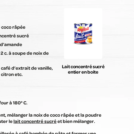
e coco râpée
oncentré sucré
e d’amande
: 2 c. à soupe de noix de
Lait concentré sucré
 à café d’extrait de vanille,
entier en boite
 citron etc.
four à 180° C.
nt, mélanger la noix de coco râpée et la poudre
ter le
lait concentré sucré
et bien mélanger.
uillerée à café bombée de pâte et former une