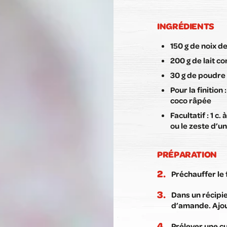
INGRÉDIENTS
150 g de noix d
200 g de lait c
30 g de poudr
Pour la finition 
coco râpée
Facultatif : 1 c.
ou le zeste d’un
PRÉPARATION
Préchauffer le 
Dans un récipie
d’amande. Ajou
Prélever une c