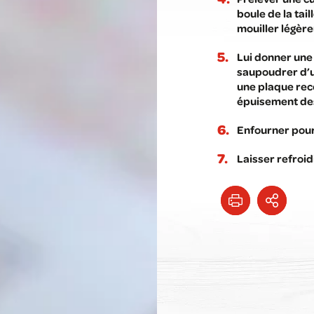
boule de la tail
mouiller légèr
Lui donner une 
saupoudrer d’u
une plaque rec
épuisement des
Enfourner pour 
Laisser refroidi