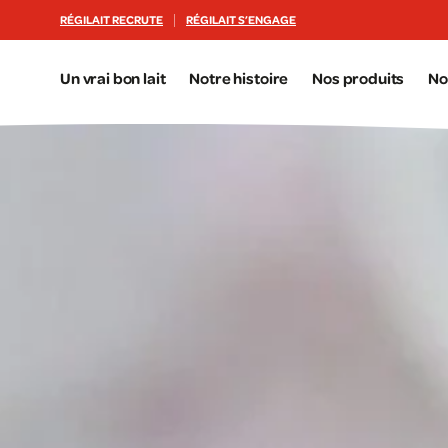
Aller au contenu principal
RÉGILAIT RECRUTE
RÉGILAIT S’ENGAGE
Un vrai bon lait
Notre histoire
Nos produits
No