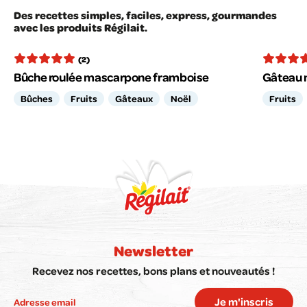
Des recettes simples, faciles, express, gourmandes
avec les produits Régilait.
(2)
Bûche roulée mascarpone framboise
Gâteau m
Bûches
Fruits
Gâteaux
Noël
Fruits
Newsletter
Recevez nos recettes, bons plans et nouveautés !
Je m'inscris