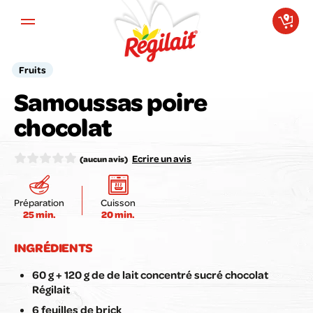
Aller au contenu principal
Fruits
Samoussas poire
Votre avis compte pour nous !
chocolat
Notez la recette ici :
Ecrire un avis
(aucun avis)
Préparation
Cuisson
25 min.
20 min.
Envoyer mon avis
INGRÉDIENTS
60 g + 120 g de de lait concentré sucré chocolat
Régilait
6 feuilles de brick