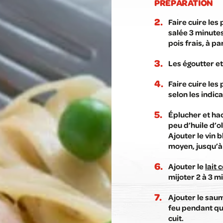
PRÉPARATION
Faire cuire les
salée 3 minutes
pois frais, à par
Les égoutter et
Faire cuire les
selon les indic
Éplucher et hac
peu d’huile d’ol
Ajouter le vin b
moyen, jusqu’à 
Ajouter le
lait 
mijoter 2 à 3 m
Ajouter le saum
feu pendant qu
cuit.