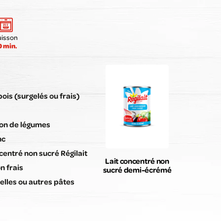
Envoyer mon avis
uisson
0 min.
pois (surgelés ou frais)
lon de légumes
nc
ncentré non sucré Régilait
Lait concentré non
n frais
sucré demi-écrémé
telles ou autres pâtes