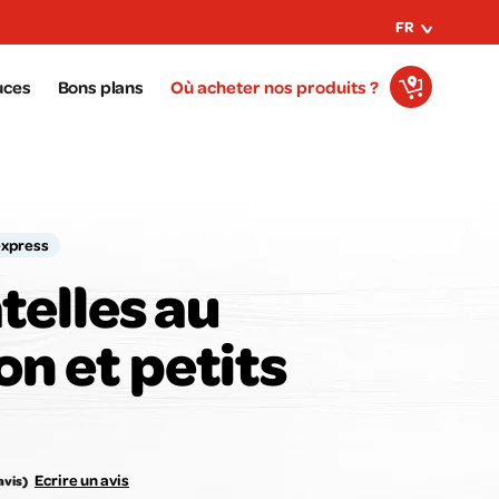
FR
uces
Bons plans
Où acheter nos produits ?
express
telles au
n et petits
e avis compte pour nous !
Notez la recette ici :
Ecrire un avis
avis)