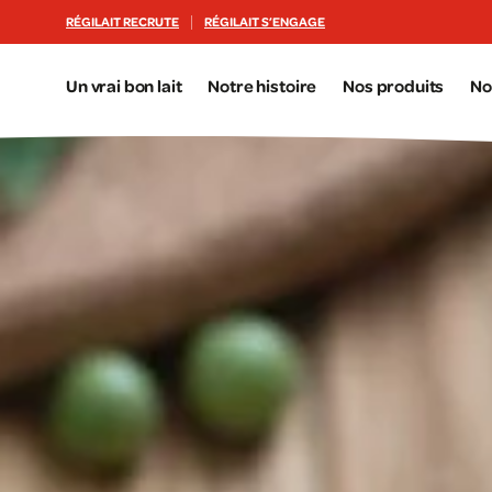
Aller au contenu principal
RÉGILAIT RECRUTE
RÉGILAIT S’ENGAGE
Un vrai bon lait
Notre histoire
Nos produits
No