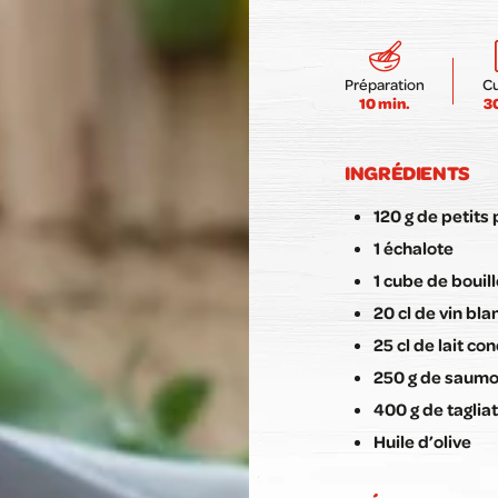
Préparation
C
10 min.
3
INGRÉDIENTS
120 g de petits 
1 échalote
1 cube de bouil
20 cl de vin bla
25 cl de lait co
250 g de saumo
400 g de taglia
Huile d’olive