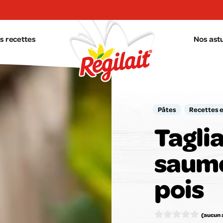
s recettes
Nos ast
Pâtes
Recettes 
Taglia
saumo
pois
Votr
(aucun 