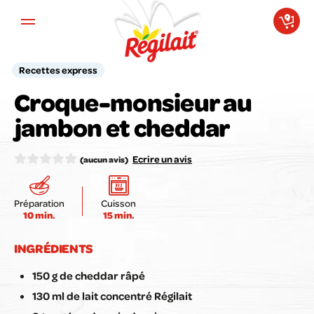
Aller au contenu principal
Recettes express
Croque-monsieur au
Votre avis compte pour nous !
jambon et cheddar
Notez la recette ici :
Ecrire un avis
(aucun avis)
Préparation
Cuisson
10 min.
15 min.
Envoyer mon avis
INGRÉDIENTS
150 g de cheddar râpé
130 ml de lait concentré Régilait