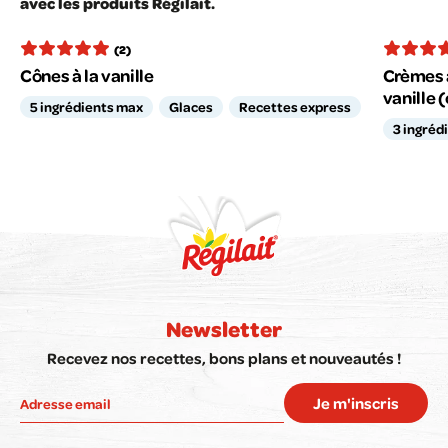
avec les produits Régilait.
(2)
Cônes à la vanille
Crèmes a
vanille (
5 ingrédients max
Glaces
Recettes express
3 ingréd
Newsletter
Recevez nos recettes, bons plans et nouveautés !
Je m'inscris