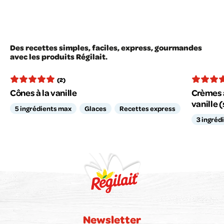
Des recettes simples, faciles, express, gourmandes
avec les produits Régilait.
(2)
Cônes à la vanille
Crèmes a
vanille 
5 ingrédients max
Glaces
Recettes express
3 ingréd
Newsletter