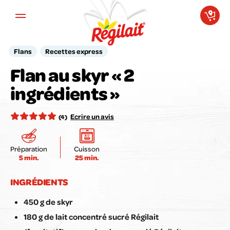
Aller au contenu principal
Flans
Recettes express
Flan au skyr « 2
Votre avis compte pour nous !
ingrédients »
Notez la recette ici :
Ecrire un avis
(4)
Préparation
Cuisson
5 min.
25 min.
Envoyer mon avis
INGRÉDIENTS
450 g de skyr
180 g de lait concentré sucré Régilait