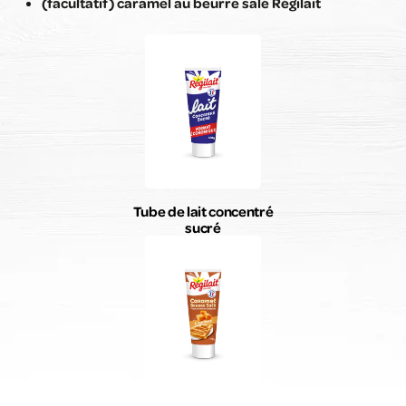
(facultatif) caramel au beurre salé Régilait
Tube de lait concentré
sucré