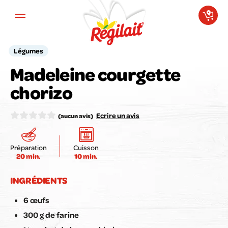
Aller au contenu principal
Légumes
Madeleine courgette
Votre avis compte pour nous !
chorizo
Notez la recette ici :
Ecrire un avis
(aucun avis)
Préparation
Cuisson
20 min.
10 min.
Envoyer mon avis
INGRÉDIENTS
6 œufs
300 g de farine