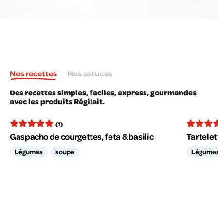
Nos recettes
Nos astuces
Des recettes simples, faciles, express, gourmandes
avec les produits Régilait.
(1)
Gaspacho de courgettes, feta & basilic
Tartelet
Légumes
soupe
Légume