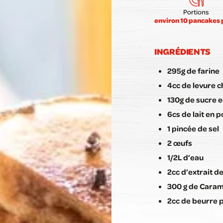
Portions
environ 10 pancakes 
INGRÉDIENTS
295g de farine
4cc de levure 
130g de sucre 
6cs de lait en p
1 pincée de sel
2 œufs
1/2L d’eau
2cc d’extrait de
300 g de Carame
2cc de beurre p