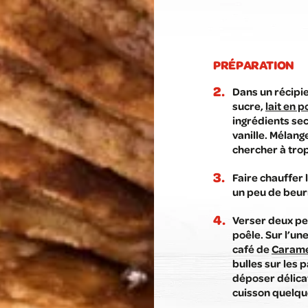
PRÉPARATION
Dans un récipie
sucre,
lait en 
ingrédients secs
vanille. Mélan
chercher à trop
Faire chauffer
un peu de beur
Verser deux pet
poêle. Sur l’un
café de
Caramel
bulles sur les 
déposer délicat
cuisson quelqu