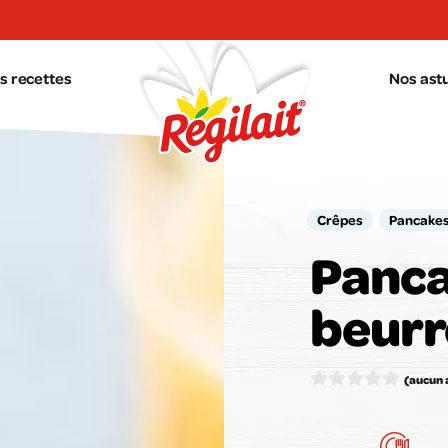
s recettes
Nos ast
Crêpes
Pancake
Panca
beurr
Votr
(aucun 