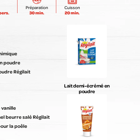
Envoyer mon avis
Préparation
Cuisson
pers.
30 min.
20 min.
chimique
en poudre
oudre Régilait
Lait demi-écrémé en
poudre
 vanille
l beurre salé Régilait
our la poêle