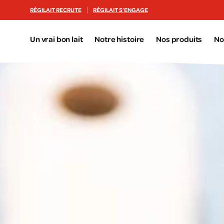
Aller au contenu principal
RÉGILAIT RECRUTE
RÉGILAIT S’ENGAGE
Un vrai bon lait
Notre histoire
Nos produits
No