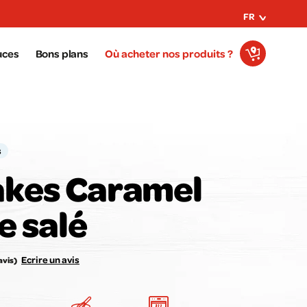
FR
uces
Bons plans
Où acheter nos produits ?
s
kes Caramel
e salé
e avis compte pour nous !
Notez la recette ici :
Ecrire un avis
avis)