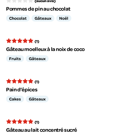
(aucun avis)
Pommes de pin au chocolat
Chocolat
Gâteaux
Noël
(1)
Gâteau moelleux à la noix de coco
Fruits
Gâteaux
(1)
Pain d’épices
Cakes
Gâteaux
(1)
Gâteau au lait concentré sucré