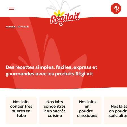
Aller au contenu principal
ACCUEIL
»
GÂTEAUX
Des recettes simples, faciles, express et
gourmandes avec les produits Régilait
Nos laits
Nos laits
Nos laits
concentrés
concentrés
en
Nos lait
sucrés en
non sucrés
poudre
en poudr
tube
cuisine
classiques
spécialit