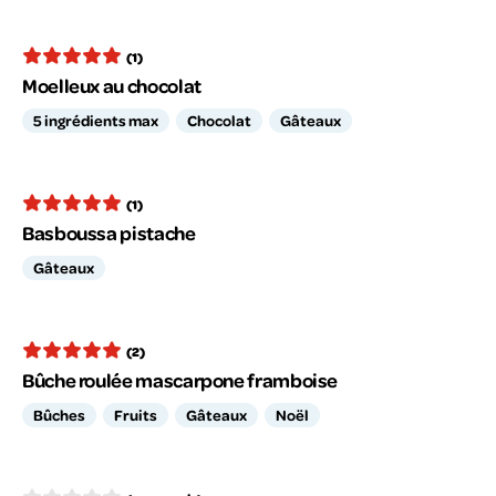
(1)
Moelleux au chocolat
5 ingrédients max
Chocolat
Gâteaux
(1)
Basboussa pistache
Gâteaux
(2)
Bûche roulée mascarpone framboise
Bûches
Fruits
Gâteaux
Noël