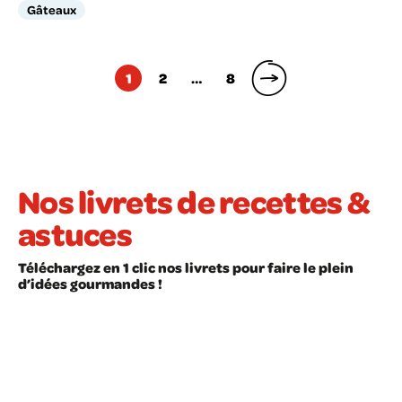
Gâteaux
Pagination
1
2
…
8
des
publications
Nos livrets de recettes &
astuces
Téléchargez en 1 clic nos livrets pour faire le plein
d’idées gourmandes !
LIVRET À TÉLÉCHARGER
LIVRET À TÉLÉCHARGER
Recettes faciles
Les astuces en cui