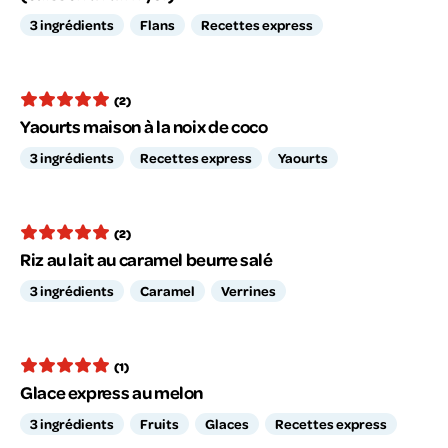
3 ingrédients
Flans
Recettes express
(2)
Yaourts maison à la noix de coco
3 ingrédients
Recettes express
Yaourts
(2)
Riz au lait au caramel beurre salé
3 ingrédients
Caramel
Verrines
(1)
Glace express au melon
3 ingrédients
Fruits
Glaces
Recettes express