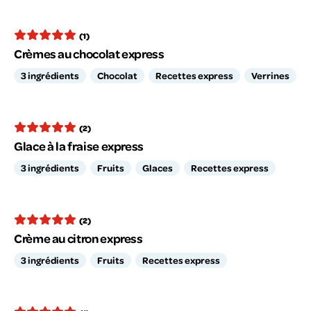
(1)
Crèmes au chocolat express
3 ingrédients
Chocolat
Recettes express
Verrines
(2)
Glace à la fraise express
3 ingrédients
Fruits
Glaces
Recettes express
(2)
Crème au citron express
3 ingrédients
Fruits
Recettes express