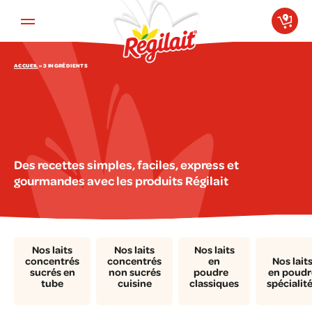
Aller au contenu principal
ACCUEIL
»
3 INGRÉDIENTS
Des recettes simples, faciles, express et
gourmandes avec les produits Régilait
Nos laits
Nos laits
Nos laits
concentrés
concentrés
en
Nos lait
sucrés en
non sucrés
poudre
en poudr
tube
cuisine
classiques
spécialit