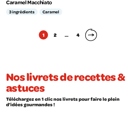
Caramel Macchiato
3 ingrédients
Caramel
Pagination
1
2
…
4
des
publications
Nos livrets de recettes &
astuces
Téléchargez en 1 clic nos livrets pour faire le plein
d’idées gourmandes !
LIVRET À TÉLÉCHARGER
LIVRET À TÉLÉCHARGER
Recettes faciles
Les astuces en cui